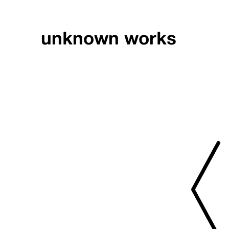
unknown works
PRESS // FX FE
PRESS / FX FEAT